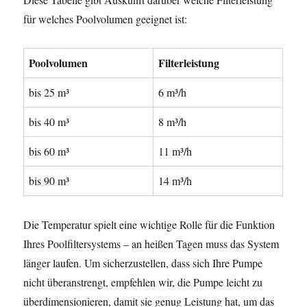
für welches Poolvolumen geeignet ist:
Poolvolumen
Filterleistung
bis 25 m
³
6 m
³/h
bis 40 m
³
8 m
³/h
bis 60 m
³
11 m
³/h
bis 90 m
³
14 m
³/h
Die Temperatur spielt eine wichtige Rolle für die Funktion
Ihres Poolfiltersystems – an heißen Tagen muss das System
länger laufen. Um sicherzustellen, dass sich Ihre Pumpe
nicht überanstrengt, empfehlen wir, die Pumpe leicht zu
überdimensionieren, damit sie genug Leistung hat, um das