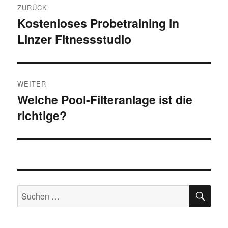
ZURÜCK
Kostenloses Probetraining in
Vorheriger
Linzer Fitnessstudio
Beitrag:
WEITER
Welche Pool-Filteranlage ist die
Nächster
richtige?
Beitrag:
SU
Suchen
nach: