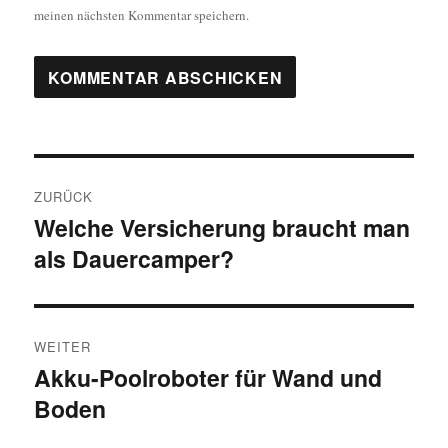
meinen nächsten Kommentar speichern.
Beitragsnavigation
ZURÜCK
Welche Versicherung braucht man
Vorheriger
als Dauercamper?
Beitrag:
WEITER
Akku-Poolroboter für Wand und
Nächster
Boden
Beitrag: