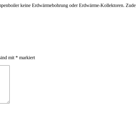
nboiler keine Erdwärmebohrung oder Erdwärme-Kollektoren. Zudem i
sind mit
*
markiert