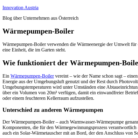
Zum
Innovation Austria
Inhalt
Blog über Unternehmen aus Österreich
springen
Wärmepumpen-Boiler
Wärmepumpen-Boiler verwenden die Wärmeenergie der Umwelt für d
eine Einheit, die im Garten steht.
Wie funktioniert der Wärmepumpen-Boil
Ein
Wärmepumpen-Boiler
vereint – wie der Name schon sagt – eine
Energie aus der Umgebungsluft genutzt und der Rest durch Photovol
Umgebungstemperaturen wird unter Umständen eine Abtaueinrichtung
über ein Volumen von 20m³ verfügen, damit ein einwandfreier Betrieb
oder einem feuchteren Kellerraum aufzustellen.
Unterschied zu anderen Wärmepumpen
Der Wärmepumpen-Boiler – auch Warmwasser-Wärmepumpe genannt – un
Komponenten, die für den Wärmegewinnungsprozess verantwortlich si
auch ein Solar-Wärmetauscher mit an Bord, der den Anschluss von So