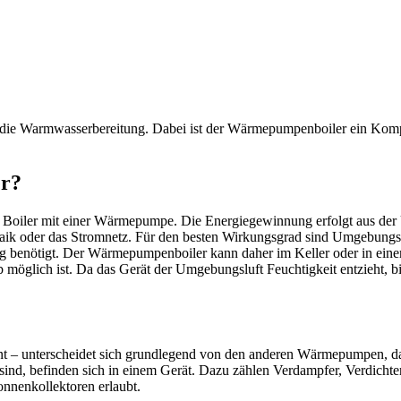
ie Warmwasserbereitung. Dabei ist der Wärmepumpenboiler ein Komp
er?
n Boiler mit einer Wärmepumpe. Die Energiegewinnung erfolgt aus de
taik oder das Stromnetz. Für den besten Wirkungsgrad sind Umgebungs
 benötigt. Der Wärmepumpenboiler kann daher im Keller oder in eine
 möglich ist. Da das Gerät der Umgebungsluft Feuchtigkeit entzieht, b
terscheidet sich grundlegend von den anderen Wärmepumpen, da dies
nd, befinden sich in einem Gerät. Dazu zählen Verdampfer, Verdichte
nnenkollektoren erlaubt.