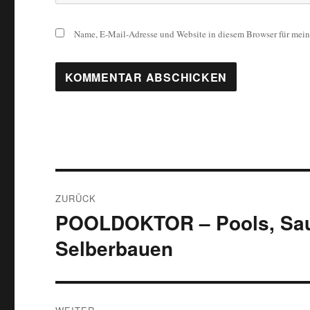
Name, E-Mail-Adresse und Website in diesem Browser für mei
Beitragsnavigation
ZURÜCK
POOLDOKTOR – Pools, Saun
Vorheriger
Beitrag:
Selberbauen