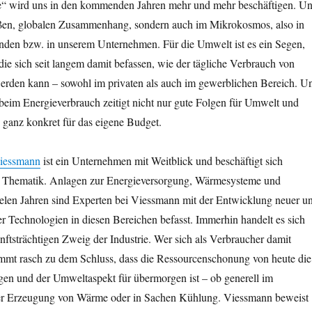
“ wird uns in den kommenden Jahren mehr und mehr beschäftigen. U
oßen, globalen Zusammenhang, sondern auch im Mikrokosmos, also in
nden bzw. in unserem Unternehmen. Für die Umwelt ist es ein Segen,
 die sich seit langem damit befassen, wie der tägliche Verbrauch von
erden kann – sowohl im privaten als auch im gewerblichen Bereich. U
beim Energieverbrauch zeitigt nicht nur gute Folgen für Umwelt und
 ganz konkret für das eigene Budget.
iessmann
ist ein Unternehmen mit Weitblick und beschäftigt sich
r Thematik. Anlagen zur Energieversorgung, Wärmesysteme und
ielen Jahren sind Experten bei Viessmann mit der Entwicklung neuer u
 Technologien in diesen Bereichen befasst. Immerhin handelt es sich
ftsträchtigen Zweig der Industrie. Wer sich als Verbraucher damit
ommt rasch zu dem Schluss, dass die Ressourcenschonung von heute die
en und der Umweltaspekt für übermorgen ist – ob generell im
der Erzeugung von Wärme oder in Sachen Kühlung. Viessmann beweist