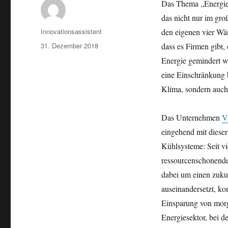
Das Thema „Energie
das nicht nur im gr
Autor
Innovationsassistent
den eigenen vier Wä
Veröffentlicht
31. Dezember 2018
dass es Firmen gibt,
am
Energie gemindert w
eine Einschränkung 
Klima, sondern auch
Das Unternehmen
V
eingehend mit diese
Kühlsysteme: Seit v
ressourcenschonender
dabei um einen zukun
auseinandersetzt, k
Einsparung von morg
Energiesektor, bei 