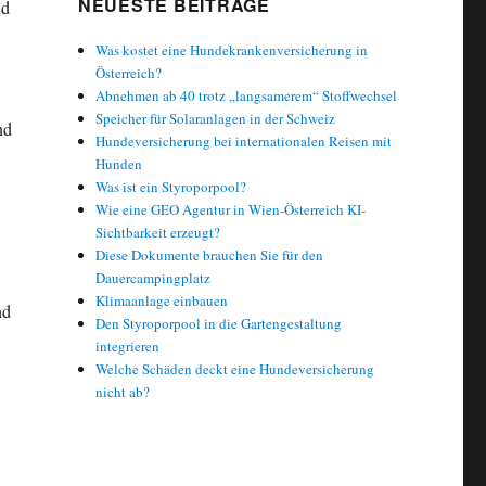
NEUESTE BEITRÄGE
nd
Was kostet eine Hundekrankenversicherung in
Österreich?
Abnehmen ab 40 trotz „langsamerem“ Stoffwechsel
Speicher für Solaranlagen in der Schweiz
nd
Hundeversicherung bei internationalen Reisen mit
Hunden
Was ist ein Styroporpool?
Wie eine GEO Agentur in Wien-Österreich KI-
Sichtbarkeit erzeugt?
Diese Dokumente brauchen Sie für den
Dauercampingplatz
Klimaanlage einbauen
nd
Den Styroporpool in die Gartengestaltung
integrieren
Welche Schäden deckt eine Hundeversicherung
nicht ab?