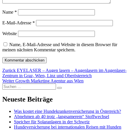
Name
*
E-Mail-Adresse
*
Website
Name, E-Mail-Adresse und Website in diesem Browser für
meinen nächsten Kommentar speichern.
Beitragsnavigation
Vorheriger
Zurück
EYELASER – Augen lasern – Augenlasern im Augenlaser-
Beitrag:
Zentrum in Graz, Wien, Linz und Oberösterreich
Nächster
Weiter
Growth Marketing Agentur aus Wien
Suchen
Beitrag:
Suchen
nach:
Neueste Beiträge
Was kostet eine Hundekrankenversicherung in Österreich?
Abnehmen ab 40 trotz „langsamerem“ Stoffwechsel
Speicher für Solaranlagen in der Schweiz
Hundeversicherung bei internationalen Reisen mit Hunden