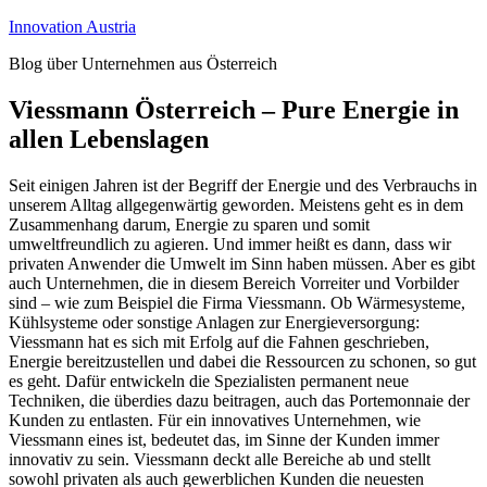
Zum
Innovation Austria
Inhalt
Blog über Unternehmen aus Österreich
springen
Viessmann Österreich – Pure Energie in
allen Lebenslagen
Seit einigen Jahren ist der Begriff der Energie und des Verbrauchs in
unserem Alltag allgegenwärtig geworden. Meistens geht es in dem
Zusammenhang darum, Energie zu sparen und somit
umweltfreundlich zu agieren. Und immer heißt es dann, dass wir
privaten Anwender die Umwelt im Sinn haben müssen. Aber es gibt
auch Unternehmen, die in diesem Bereich Vorreiter und Vorbilder
sind – wie zum Beispiel die Firma Viessmann. Ob Wärmesysteme,
Kühlsysteme oder sonstige Anlagen zur Energieversorgung:
Viessmann hat es sich mit Erfolg auf die Fahnen geschrieben,
Energie bereitzustellen und dabei die Ressourcen zu schonen, so gut
es geht. Dafür entwickeln die Spezialisten permanent neue
Techniken, die überdies dazu beitragen, auch das Portemonnaie der
Kunden zu entlasten. Für ein innovatives Unternehmen, wie
Viessmann eines ist, bedeutet das, im Sinne der Kunden immer
innovativ zu sein. Viessmann deckt alle Bereiche ab und stellt
sowohl privaten als auch gewerblichen Kunden die neuesten