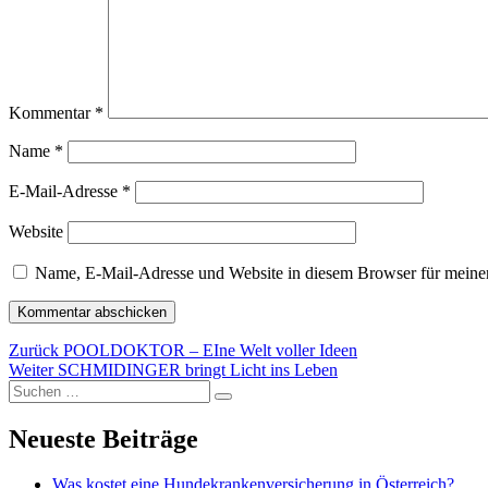
Kommentar
*
Name
*
E-Mail-Adresse
*
Website
Name, E-Mail-Adresse und Website in diesem Browser für meine
Beitragsnavigation
Vorheriger
Zurück
POOLDOKTOR – EIne Welt voller Ideen
Nächster
Beitrag:
Weiter
SCHMIDINGER bringt Licht ins Leben
Suchen
Beitrag:
Suchen
nach:
Neueste Beiträge
Was kostet eine Hundekrankenversicherung in Österreich?