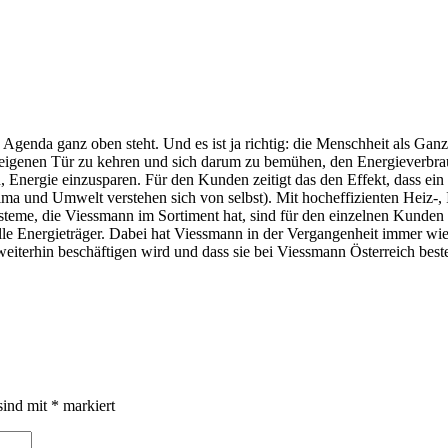
n Agenda ganz oben steht. Und es ist ja richtig: die Menschheit als Gan
eigenen Tür zu kehren und sich darum zu bemühen, den Energieverbrauch
 Energie einzusparen. Für den Kunden zeitigt das den Effekt, dass ein
lima und Umwelt verstehen sich von selbst). Mit hocheffizienten Heiz-,
steme, die Viessmann im Sortiment hat, sind für den einzelnen Kunden 
le Energieträger. Dabei hat Viessmann in der Vergangenheit immer wie
eiterhin beschäftigen wird und dass sie bei Viessmann Österreich besten
sind mit
*
markiert