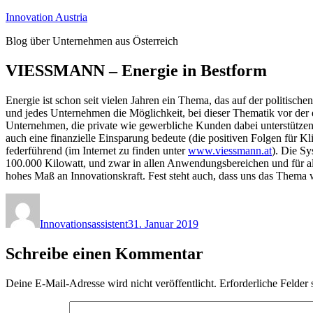
Zum
Innovation Austria
Inhalt
Blog über Unternehmen aus Österreich
springen
VIESSMANN – Energie in Bestform
Energie ist schon seit vielen Jahren ein Thema, das auf der politische
und jedes Unternehmen die Möglichkeit, bei dieser Thematik vor der 
Unternehmen, die private wie gewerbliche Kunden dabei unterstützen,
auch eine finanzielle Einsparung bedeute (die positiven Folgen für K
federführend (im Internet zu finden unter
www.viessmann.at
). Die Sy
100.000 Kilowatt, und zwar in allen Anwendungsbereichen und für al
hohes Maß an Innovationskraft. Fest steht auch, dass uns das Thema w
Autor
Veröffentlicht
am
Innovationsassistent
31. Januar 2019
Schreibe einen Kommentar
Deine E-Mail-Adresse wird nicht veröffentlicht.
Erforderliche Felder 