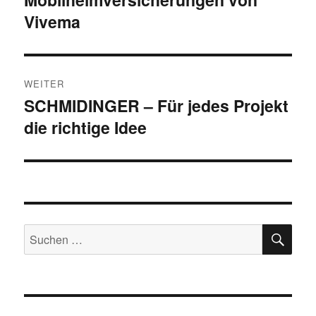
Vivema
WEITER
SCHMIDINGER – Für jedes Projekt
Nächster
die richtige Idee
Beitrag:
SU
Suchen
nach: