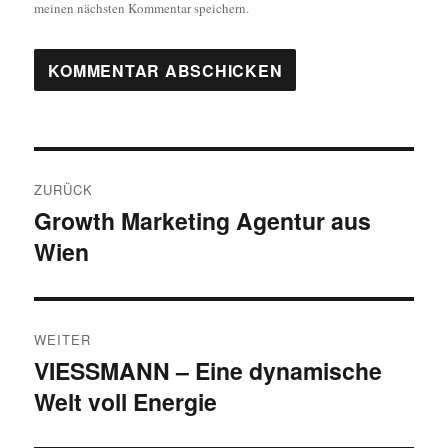
meinen nächsten Kommentar speichern.
Beitragsnavigation
ZURÜCK
Growth Marketing Agentur aus
Vorheriger
Wien
Beitrag:
WEITER
VIESSMANN – Eine dynamische
Nächster
Welt voll Energie
Beitrag: