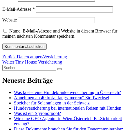
E-Mail-Adresse
*
Website
Name, E-Mail-Adresse und Website in diesem Browser für
meinen nächsten Kommentar speichern.
Beitragsnavigation
Vorheriger
Zurück
Dauercamper-Versicherung
Nächster
Beitrag:
Weiter
Tiny House Versicherung
Suchen
Beitrag:
Suchen
nach:
Neueste Beiträge
Was kostet eine Hundekrankenversicherung in Österreich?
Abnehmen ab 40 trotz „langsamerem“ Stoffwechsel
Speicher für Solaranlagen in der Schweiz
Hundeversicherung bei internationalen Reisen mit Hunden
Was ist ein Styroporpool?
Wie eine GEO Agentur in Wien-Österreich KI-Sichtbarkeit
erzeugt?
Diese Dokumente brauchen Sie für den Dauercampingplatz