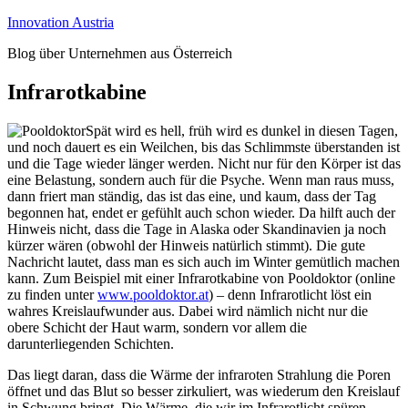
Zum
Innovation Austria
Inhalt
Blog über Unternehmen aus Österreich
springen
Infrarotkabine
Spät wird es hell, früh wird es dunkel in diesen Tagen,
und noch dauert es ein Weilchen, bis das Schlimmste überstanden ist
und die Tage wieder länger werden. Nicht nur für den Körper ist das
eine Belastung, sondern auch für die Psyche. Wenn man raus muss,
dann friert man ständig, das ist das eine, und kaum, dass der Tag
begonnen hat, endet er gefühlt auch schon wieder. Da hilft auch der
Hinweis nicht, dass die Tage in Alaska oder Skandinavien ja noch
kürzer wären (obwohl der Hinweis natürlich stimmt). Die gute
Nachricht lautet, dass man es sich auch im Winter gemütlich machen
kann. Zum Beispiel mit einer Infrarotkabine von Pooldoktor (online
zu finden unter
www.pooldoktor.at
) – denn Infrarotlicht löst ein
wahres Kreislaufwunder aus. Dabei wird nämlich nicht nur die
obere Schicht der Haut warm, sondern vor allem die
darunterliegenden Schichten.
Das liegt daran, dass die Wärme der infraroten Strahlung die Poren
öffnet und das Blut so besser zirkuliert, was wiederum den Kreislauf
in Schwung bringt. Die Wärme, die wir im Infrarotlicht spüren,