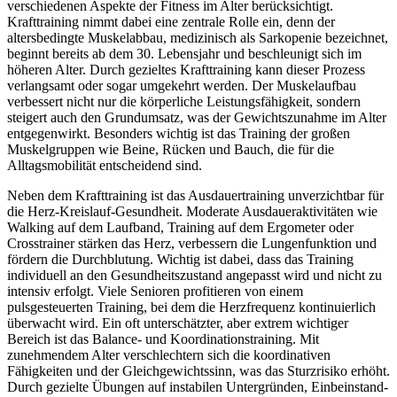
verschiedenen Aspekte der Fitness im Alter berücksichtigt.
Krafttraining nimmt dabei eine zentrale Rolle ein, denn der
altersbedingte Muskelabbau, medizinisch als Sarkopenie bezeichnet,
beginnt bereits ab dem 30. Lebensjahr und beschleunigt sich im
höheren Alter. Durch gezieltes Krafttraining kann dieser Prozess
verlangsamt oder sogar umgekehrt werden. Der Muskelaufbau
verbessert nicht nur die körperliche Leistungsfähigkeit, sondern
steigert auch den Grundumsatz, was der Gewichtszunahme im Alter
entgegenwirkt. Besonders wichtig ist das Training der großen
Muskelgruppen wie Beine, Rücken und Bauch, die für die
Alltagsmobilität entscheidend sind.
Neben dem Krafttraining ist das Ausdauertraining unverzichtbar für
die Herz-Kreislauf-Gesundheit. Moderate Ausdaueraktivitäten wie
Walking auf dem Laufband, Training auf dem Ergometer oder
Crosstrainer stärken das Herz, verbessern die Lungenfunktion und
fördern die Durchblutung. Wichtig ist dabei, dass das Training
individuell an den Gesundheitszustand angepasst wird und nicht zu
intensiv erfolgt. Viele Senioren profitieren von einem
pulsgesteuerten Training, bei dem die Herzfrequenz kontinuierlich
überwacht wird. Ein oft unterschätzter, aber extrem wichtiger
Bereich ist das Balance- und Koordinationstraining. Mit
zunehmendem Alter verschlechtern sich die koordinativen
Fähigkeiten und der Gleichgewichtssinn, was das Sturzrisiko erhöht.
Durch gezielte Übungen auf instabilen Untergründen, Einbeinstand-