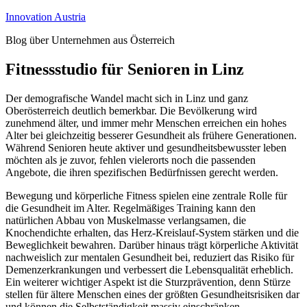
Zum
Innovation Austria
Inhalt
Blog über Unternehmen aus Österreich
springen
Fitnessstudio für Senioren in Linz
Der demografische Wandel macht sich in Linz und ganz
Oberösterreich deutlich bemerkbar. Die Bevölkerung wird
zunehmend älter, und immer mehr Menschen erreichen ein hohes
Alter bei gleichzeitig besserer Gesundheit als frühere Generationen.
Während Senioren heute aktiver und gesundheitsbewusster leben
möchten als je zuvor, fehlen vielerorts noch die passenden
Angebote, die ihren spezifischen Bedürfnissen gerecht werden.
Bewegung und körperliche Fitness spielen eine zentrale Rolle für
die Gesundheit im Alter. Regelmäßiges Training kann den
natürlichen Abbau von Muskelmasse verlangsamen, die
Knochendichte erhalten, das Herz-Kreislauf-System stärken und die
Beweglichkeit bewahren. Darüber hinaus trägt körperliche Aktivität
nachweislich zur mentalen Gesundheit bei, reduziert das Risiko für
Demenzerkrankungen und verbessert die Lebensqualität erheblich.
Ein weiterer wichtiger Aspekt ist die Sturzprävention, denn Stürze
stellen für ältere Menschen eines der größten Gesundheitsrisiken dar
und können die Selbstständigkeit massiv einschränken.