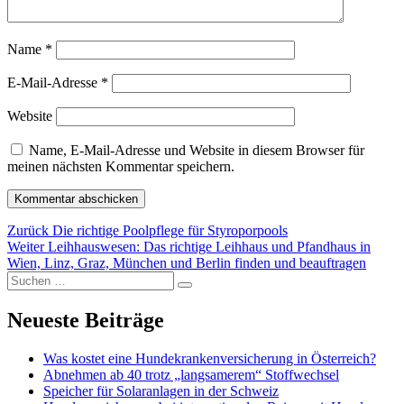
Name
*
E-Mail-Adresse
*
Website
Name, E-Mail-Adresse und Website in diesem Browser für
meinen nächsten Kommentar speichern.
Beitragsnavigation
Vorheriger
Zurück
Die richtige Poolpflege für Styroporpools
Nächster
Beitrag:
Weiter
Leihhauswesen: Das richtige Leihhaus und Pfandhaus in
Beitrag:
Wien, Linz, Graz, München und Berlin finden und beauftragen
Suchen
Suchen
nach:
Neueste Beiträge
Was kostet eine Hundekrankenversicherung in Österreich?
Abnehmen ab 40 trotz „langsamerem“ Stoffwechsel
Speicher für Solaranlagen in der Schweiz