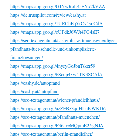
https://maps.app.goo.gl/GJNwRoL4sEYx2kVZA
https://de.trustpilot.com/review/cashy.at
https://maps.app.goo.gl/1URChFq5kCv4yoCdA
https://maps.app.goo.gl/cUFdkJ6WJt4FG4sE7
https://seo-textagentur.at/cashy-ihr-vertrauenswuerdiges-
pfandhaus-fuer-schnelle-und-unkomplizierte-
finanzloesungen/
https://maps.app.goo.gl/4nyeyGoJbnTskzr59
https://maps.app.goo.gl/6Scup4xw4TK3SCAk7
https://cashy.de/autopfand
https://cashy.at/autopfand
https://seo-textagentur.at/wiener-pfandleihhaus/
https://maps.app.goo.gl/azZFBz3qdHLnKWKD6
https://seo-textagentur.at/pfandhaus-muenchen/
https://maps.app.goo.gl/P36aveMQpmE2YgNJA
https://seo-textagentur.at/berlin-pfandleiher/