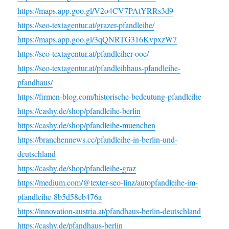
https://maps.app.goo.gl/V2o4CV7PAtYRRs3d9
https://seo-textagentur.at/grazer-pfandleihe/
https://maps.app.goo.gl/3qQNRTG316KvpxzW7
https://seo-textagentur.at/pfandleiher-ooe/
https://seo-textagentur.at/pfandleihhaus-pfandleihe-
pfandhaus/
https://firmen-blog.com/historische-bedeutung-pfandleihe
https://cashy.de/shop/pfandleihe-berlin
https://cashy.de/shop/pfandleihe-muenchen
https://branchennews.cc/pfandleihe-in-berlin-und-
deutschland
https://cashy.de/shop/pfandleihe-graz
https://medium.com/@texter-seo-linz/autopfandleihe-im-
pfandleihe-8b5d58eb476a
https://innovation-austria.at/pfandhaus-berlin-deutschland
https://cashy.de/pfandhaus-berlin