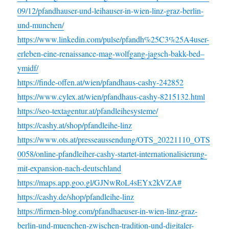
09/12/pfandhauser-und-leihauser-in-wien-linz-graz-berlin-
und-munchen/
https://www.linkedin.com/pulse/pfandh%25C3%25A4user-
erleben-eine-renaissance-mag-wolfgang-jagsch-bakk-bed–
ymidf/
https://finde-offen.at/wien/pfandhaus-cashy-242852
https://www.cylex.at/wien/pfandhaus-cashy-8215132.html
https://seo-textagentur.at/pfandleihesysteme/
https://cashy.at/shop/pfandleihe-linz
https://www.ots.at/presseaussendung/OTS_20221110_OTS
0058/online-pfandleiher-cashy-startet-internationalisierung-
mit-expansion-nach-deutschland
https://maps.app.goo.gl/GJNwRoL4sEYx2kVZA#
https://cashy.de/shop/pfandleihe-linz
https://firmen-blog.com/pfandhaeuser-in-wien-linz-graz-
berlin-und-muenchen-zwischen-tradition-und-digitaler-