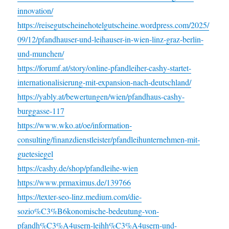
innovation/
https://reisegutscheinehotelgutscheine.wordpress.com/2025/
09/12/pfandhauser-und-leihauser-in-wien-linz-graz-berlin-
und-munchen/
https://forumf.at/story/online-pfandleiher-cashy-startet-
internationalisierung-mit-expansion-nach-deutschland/
https://yably.at/bewertungen/wien/pfandhaus-cashy-
burggasse-117
https://www.wko.at/oe/information-
consulting/finanzdienstleister/pfandleihunternehmen-mit-
guetesiegel
https://cashy.de/shop/pfandleihe-wien
https://www.prmaximus.de/139766
https://texter-seo-linz.medium.com/die-
sozio%C3%B6konomische-bedeutung-von-
pfandh%C3%A4usern-leihh%C3%A4usern-und-