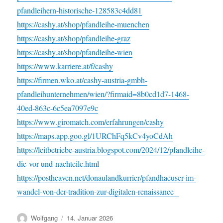
pfandleihern-historische-128583c4dd81
https://cashy.at/shop/pfandleihe-muenchen
https://cashy.at/shop/pfandleihe-graz
https://cashy.at/shop/pfandleihe-wien
https://www.karriere.at/f/cashy
https://firmen.wko.at/cashy-austria-gmbh-
pfandleihunternehmen/wien/?firmaid=8b0cd1d7-1468-
40ed-863c-6c5ea7097e9c
https://www.giromatch.com/erfahrungen/cashy
https://maps.app.goo.gl/1URChFq5kCv4yoCdAh
https://leitbetriebe-austria.blogspot.com/2024/12/pfandleihe-
die-vor-und-nachteile.html
https://postheaven.net/donaulandkurrier/pfandhaeuser-im-
wandel-von-der-tradition-zur-digitalen-renaissance
Autor
Veröffentlicht
Wolfgang
14. Januar 2026