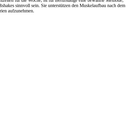
lzeiten für die Woche, ist für Berufstätige eine bewährte Methode,
shakes sinnvoll sein. Sie unterstützen den Muskelaufbau nach dem
orien aufzunehmen.