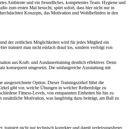
altetes Ambiente und ein freundliches, kompetentes Team. Hygiene und
io zum ersten Mal besucht, spürt sofort, dass hier nicht nur in
es durchdachten Konzepts, das Motivation und Wohlbefinden in den
s und der zeitlichen Möglichkeiten wird für jedes Mitglied ein
ier trainiert man nicht einfach drauf los, sondern verfolgt von
nation aus Kraft- und Ausdauertraining deutlich effektiver. Denn
atz konsequent umgesetzt. Die umfangreiche Ausstattung mit
ne ausgezeichnete Option. Dieser Trainingszirkel führt die
 Zirkel gibt vor, welche Übungen in welcher Reihenfolge zu
rschiedene Fitness-Levels, von entspannten Einheiten bis hin zu
zusätzliche Motivation, was langfristig dazu beiträgt, am Ball zu
 trainiert nicht nur technisch korrekter und damit verletzungsfreier,