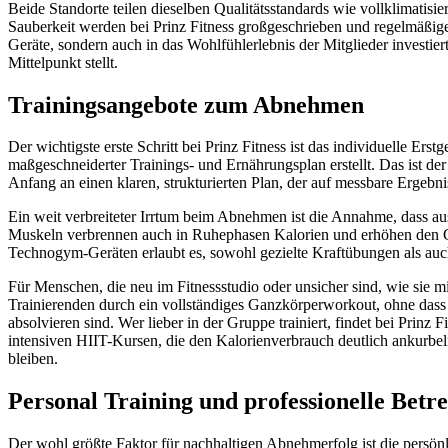
Beide Standorte teilen dieselben Qualitätsstandards wie vollklimatis
Sauberkeit werden bei Prinz Fitness großgeschrieben und regelmäßige 
Geräte, sondern auch in das Wohlfühlerlebnis der Mitglieder investi
Mittelpunkt stellt.
Trainingsangebote zum Abnehmen
Der wichtigste erste Schritt bei Prinz Fitness ist das individuelle Ers
maßgeschneiderter Trainings- und Ernährungsplan erstellt. Das ist der
Anfang an einen klaren, strukturierten Plan, der auf messbare Ergebnis
Ein weit verbreiteter Irrtum beim Abnehmen ist die Annahme, dass aus
Muskeln verbrennen auch in Ruhephasen Kalorien und erhöhen den Gru
Technogym-Geräten erlaubt es, sowohl gezielte Kraftübungen als auc
Für Menschen, die neu im Fitnessstudio oder unsicher sind, wie sie mit
Trainierenden durch ein vollständiges Ganzkörperworkout, ohne dass t
absolvieren sind. Wer lieber in der Gruppe trainiert, findet bei Prin
intensiven HIIT-Kursen, die den Kalorienverbrauch deutlich ankurbeln
bleiben.
Personal Training und professionelle Betr
Der wohl größte Faktor für nachhaltigen Abnehmerfolg ist die persönlic