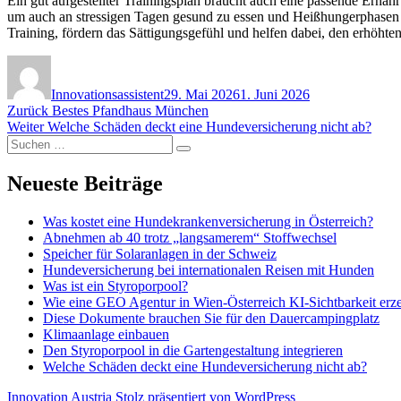
Ein gut aufgestellter Trainingsplan braucht auch eine passende Ernäh
um auch an stressigen Tagen gesund zu essen und Heißhungerphasen 
Training, fördern das Sättigungsgefühl und helfen dabei, den erhöht
Autor
Veröffentlicht
am
Innovationsassistent
29. Mai 2026
1. Juni 2026
Beitragsnavigation
Vorheriger
Zurück
Bestes Pfandhaus München
Nächster
Beitrag:
Weiter
Welche Schäden deckt eine Hundeversicherung nicht ab?
Suchen
Beitrag:
Suchen
nach:
Neueste Beiträge
Was kostet eine Hundekrankenversicherung in Österreich?
Abnehmen ab 40 trotz „langsamerem“ Stoffwechsel
Speicher für Solaranlagen in der Schweiz
Hundeversicherung bei internationalen Reisen mit Hunden
Was ist ein Styroporpool?
Wie eine GEO Agentur in Wien-Österreich KI-Sichtbarkeit erz
Diese Dokumente brauchen Sie für den Dauercampingplatz
Klimaanlage einbauen
Den Styroporpool in die Gartengestaltung integrieren
Welche Schäden deckt eine Hundeversicherung nicht ab?
Innovation Austria
Stolz präsentiert von WordPress