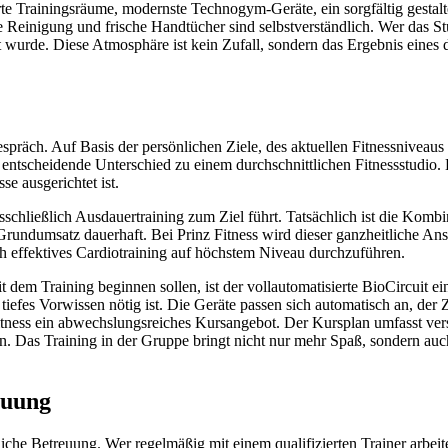
ierte Trainingsräume, modernste Technogym-Geräte, ein sorgfältig gest
Reinigung und frische Handtücher sind selbstverständlich. Wer das Stud
ert wurde. Diese Atmosphäre ist kein Zufall, sondern das Ergebnis ein
tgespräch. Auf Basis der persönlichen Ziele, des aktuellen Fitnessniveau
 entscheidende Unterschied zu einem durchschnittlichen Fitnessstudio. H
se ausgerichtet ist.
schließlich Ausdauertraining zum Ziel führt. Tatsächlich ist die Kombi
ndumsatz dauerhaft. Bei Prinz Fitness wird dieser ganzheitliche Ans
h effektives Cardiotraining auf höchstem Niveau durchzuführen.
 dem Training beginnen sollen, ist der vollautomatisierte BioCircuit ei
iefes Vorwissen nötig ist. Die Geräte passen sich automatisch an, der
z Fitness ein abwechslungsreiches Kursangebot. Der Kursplan umfasst ve
. Das Training in der Gruppe bringt nicht nur mehr Spaß, sondern auch 
euung
he Betreuung. Wer regelmäßig mit einem qualifizierten Trainer arbeitet,