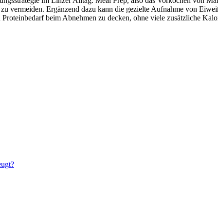
rungsstrategie im Linzer Alltag. Meal Prep, also das Vorkochen von Mah
zu vermeiden. Ergänzend dazu kann die gezielte Aufnahme von Eiweiß
en Proteinbedarf beim Abnehmen zu decken, ohne viele zusätzliche Kal
eugt?