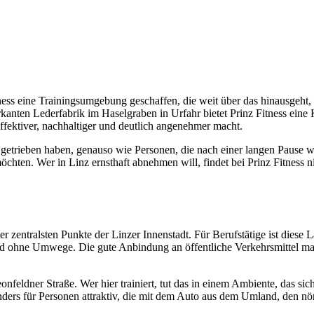
itness eine Trainingsumgebung geschaffen, die weit über das hinausge
anten Lederfabrik im Haselgraben in Urfahr bietet Prinz Fitness eine K
fektiver, nachhaltiger und deutlich angenehmer macht.
t getrieben haben, genauso wie Personen, die nach einer langen Pause wi
öchten. Wer in Linz ernsthaft abnehmen will, findet bei Prinz Fitness 
r zentralsten Punkte der Linzer Innenstadt. Für Berufstätige ist diese 
ohne Umwege. Die gute Anbindung an öffentliche Verkehrsmittel macht d
onfeldner Straße. Wer hier trainiert, tut das in einem Ambiente, das si
ders für Personen attraktiv, die mit dem Auto aus dem Umland, den nör