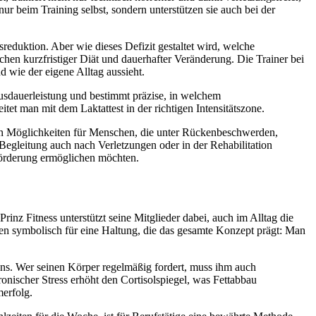
t nur beim Training selbst, sondern unterstützen sie auch bei der
reduktion. Aber wie dieses Defizit gestaltet wird, welche
en kurzfristiger Diät und dauerhafter Veränderung. Die Trainer bei
d wie der eigene Alltag aussieht.
e Ausdauerleistung und bestimmt präzise, in welchem
itet man mit dem Laktattest in der richtigen Intensitätszone.
ten Möglichkeiten für Menschen, die unter Rückenbeschwerden,
egleitung auch nach Verletzungen oder in der Rehabilitation
sförderung ermöglichen möchten.
rinz Fitness unterstützt seine Mitglieder dabei, auch im Alltag die
hen symbolisch für eine Haltung, die das gesamte Konzept prägt: Man
ans. Wer seinen Körper regelmäßig fordert, muss ihm auch
nischer Stress erhöht den Cortisolspiegel, was Fettabbau
merfolg.