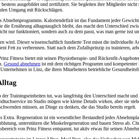
nd bestens ausgebildet und zertifiziert. Sie begleiten ihre Mitglieder nich
talen Umgang mit Rückschlägen.
 des Abnehmprogramms. Kaloriendefizit ist das Fundament jeder Gewichts
e Ernährung alltagstauglich bleibt, das macht den Unterschied zwisch
icht nur funktioniert, sondern auch zu dem passt, was man gerne isst un
oten wird. Dieser wissenschaftlich fundierte Test misst die individuell
nt Fett zu verbrennen. Statt nach dem Zufallsprinzip zu trainieren, arbe
rinz Fitness bietet mit seinen Physiotherapie- und Rückenfit-Angebo
n.
Gesund abnehmen
ist mit dem richtigen Programm und kompetenter B
r Unternehmen in Linz, die ihren Mitarbeitern betriebliche Gesundheit
lltag
der Trainingseinheiten tut, was langfristig den Unterschied macht und P
ndtuchservice im Studio mögen wie kleine Details wirken, aber sie ste
schwenden müssen, an Dinge zu denken, die das Studio bereits regelt.
 Extra. Regeneration ist ein wesentlicher Bestandteil jedes Abnehmpl
lutung, unterstützen die Muskelregeneration und bauen Stress ab. Chro
bereich von Prinz Fitness entspannt, tut aktiv etwas für seinen Abneh