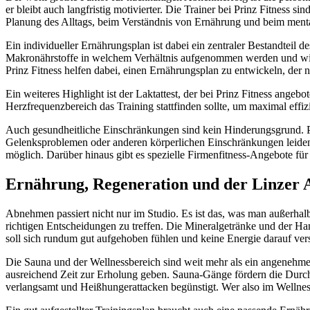
er bleibt auch langfristig motivierter. Die Trainer bei Prinz Fitness si
Planung des Alltags, beim Verständnis von Ernährung und beim men
Ein individueller Ernährungsplan ist dabei ein zentraler Bestandteil
Makronährstoffe in welchem Verhältnis aufgenommen werden und wie di
Prinz Fitness helfen dabei, einen Ernährungsplan zu entwickeln, der n
Ein weiteres Highlight ist der Laktattest, der bei Prinz Fitness angeb
Herzfrequenzbereich das Training stattfinden sollte, um maximal effizie
Auch gesundheitliche Einschränkungen sind kein Hinderungsgrund. P
Gelenksproblemen oder anderen körperlichen Einschränkungen leide
möglich. Darüber hinaus gibt es spezielle Firmenfitness-Angebote fü
Ernährung, Regeneration und der Linzer A
Abnehmen passiert nicht nur im Studio. Es ist das, was man außerhalb 
richtigen Entscheidungen zu treffen. Die Mineralgetränke und der Ha
soll sich rundum gut aufgehoben fühlen und keine Energie darauf ver
Die Sauna und der Wellnessbereich sind weit mehr als ein angenehmes
ausreichend Zeit zur Erholung geben. Sauna-Gänge fördern die Durchb
verlangsamt und Heißhungerattacken begünstigt. Wer also im Wellness