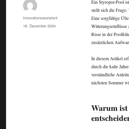
Ein Styropor-Pool is
stellt sich die Frag
Autor
Innovationsassistent
Eine sorgfältige Üb
Veröffentlicht
18. Dezember 2024
Witterungseinflüsse
am
Risse in der Poolfol
zusätzlichen Aufwan
In diesem Artikel er
durch die kalte Jahr
verständliche Anleit
nächsten Sommer wie
Warum ist 
entscheide