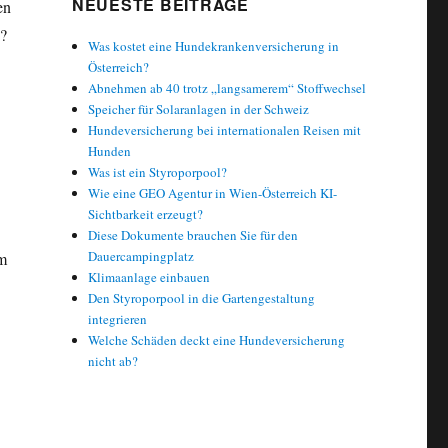
NEUESTE BEITRÄGE
en
s?
Was kostet eine Hundekrankenversicherung in
Österreich?
Abnehmen ab 40 trotz „langsamerem“ Stoffwechsel
Speicher für Solaranlagen in der Schweiz
Hundeversicherung bei internationalen Reisen mit
Hunden
Was ist ein Styroporpool?
Wie eine GEO Agentur in Wien-Österreich KI-
Sichtbarkeit erzeugt?
Diese Dokumente brauchen Sie für den
Dauercampingplatz
im
Klimaanlage einbauen
Den Styroporpool in die Gartengestaltung
integrieren
Welche Schäden deckt eine Hundeversicherung
nicht ab?