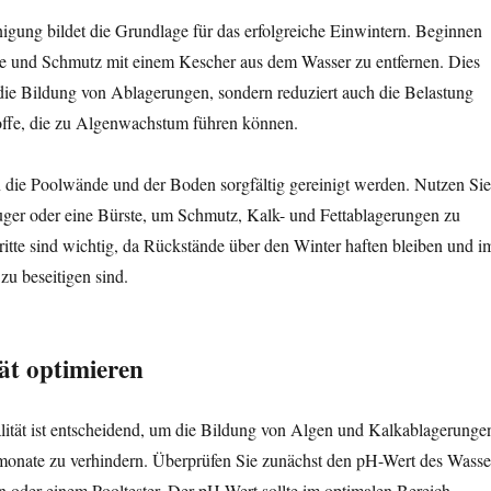
igung bildet die Grundlage für das erfolgreiche Einwintern. Beginnen
te und Schmutz mit einem Kescher aus dem Wasser zu entfernen. Dies
 die Bildung von Ablagerungen, sondern reduziert auch die Belastung
offe, die zu Algenwachstum führen können.
n die Poolwände und der Boden sorgfältig gereinigt werden. Nutzen Sie
auger oder eine Bürste, um Schmutz, Kalk- und Fettablagerungen zu
ritte sind wichtig, da Rückstände über den Winter haften bleiben und i
zu beseitigen sind.
ät optimieren
lität ist entscheidend, um die Bildung von Algen und Kalkablagerunge
onate zu verhindern. Überprüfen Sie zunächst den pH-Wert des Wasse
en oder einem Pooltester. Der pH-Wert sollte im optimalen Bereich