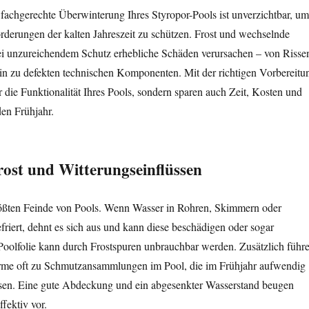
fachgerechte Überwinterung Ihres Styropor-Pools ist unverzichtbar, um
rderungen der kalten Jahreszeit zu schützen. Frost und wechselnde
i unzureichendem Schutz erhebliche Schäden verursachen – von Risse
 hin zu defekten technischen Komponenten. Mit der richtigen Vorbereitu
ur die Funktionalität Ihres Pools, sondern sparen auch Zeit, Kosten und
n Frühjahr.
rost und Witterungseinflüssen
 größten Feinde von Pools. Wenn Wasser in Rohren, Skimmern oder
friert, dehnt es sich aus und kann diese beschädigen oder sogar
Poolfolie kann durch Frostspuren unbrauchbar werden. Zusätzlich führ
rme oft zu Schmutzansammlungen im Pool, die im Frühjahr aufwendig
sen. Eine gute Abdeckung und ein abgesenkter Wasserstand beugen
fektiv vor.