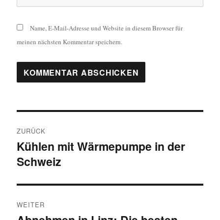
Name, E-Mail-Adresse und Website in diesem Browser für
meinen nächsten Kommentar speichern.
Beitragsnavigation
ZURÜCK
Kühlen mit Wärmepumpe in der
Vorheriger
Schweiz
Beitrag:
WEITER
Abnehmen in Linz: Die besten
Nächster