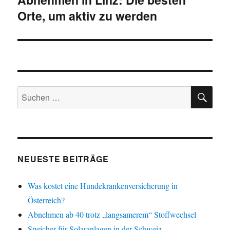
Orte, um aktiv zu werden
Beitrag:
SU
Suchen
nach:
NEUESTE BEITRÄGE
Was kostet eine Hundekrankenversicherung in
Österreich?
Abnehmen ab 40 trotz „langsamerem“ Stoffwechsel
Speicher für Solaranlagen in der Schweiz