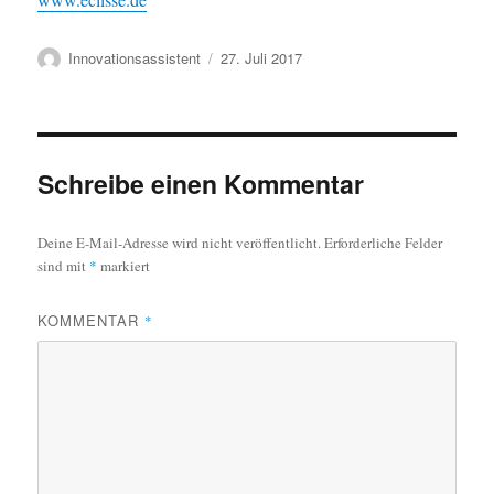
Autor
Veröffentlicht
Innovationsassistent
27. Juli 2017
am
Schreibe einen Kommentar
Deine E-Mail-Adresse wird nicht veröffentlicht.
Erforderliche Felder
sind mit
*
markiert
KOMMENTAR
*