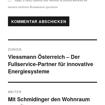
Name, E-Mail-Adresse und Website in diesem Browser für
meinen nächsten Kommentar speichern.
Beitragsnavigation
ZURÜCK
Viessmann Österreich – Der
Vorheriger
Fullservice-Partner für innovative
Beitrag:
Energiesysteme
WEITER
Mit Schmidinger den Wohnraum
Nächster