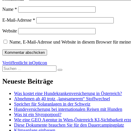
Name
*
E-Mail-Adresse
*
Website
Name, E-Mail-Adresse und Website in diesem Browser für meine
Beitragsnavigation
Veröffentlicht in
Opticon
Suchen
Suchen
nach:
Neueste Beiträge
Was kostet eine Hundekrankenversicherung in Österreich?
Abnehmen ab 40 trotz „langsamerem“ Stoffwechsel
Speicher für Solaranlagen in der Schweiz
Hundeversicherung bei internationalen Reisen mit Hunden
Was ist ein Styroporpool?
Wie eine GEO Agentur in Wien-Österreich KI-Sichtbarkeit erz
Diese Dokumente brauchen Sie für den Dauercampingplatz
Klimaanlage einbauen