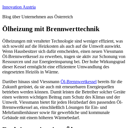
Zum
Innovation Austria
Inhalt
Blog über Unternehmen aus Österreich
springen
Ölheizung mit Brennwerttechnik
Ölheizungen mit veralteter Technologie sind weniger effizient, was
sich sowohl auf die Heizkosten als auch auf die Umwelt auswirkt.
Wenn Hausbesitzer sich dafür entscheiden, einen neuen Viessmann
Öl-Brennwertkessel zu erwerben, tragen sie aktiv zur Schonung von
Ressourcen und zur Energieeinsparung bei. Der hohe Wirkungsgrad
dieser Kessel ermöglicht eine effizientere Umwandlung des
eingesetzten Heizöls in Wärme.
Darüber hinaus sind Viessmann
Öl-Brennwertkessel
bereits für die
Zukunft gerüstet, da sie auch mit erneuerbaren Energiequellen
betrieben werden können. Damit leisten die Betreiber solcher Geräte
einen weiteren wichtigen Beitrag zum Schutz des Klimas und der
Umwelt. Viessmann bietet für jeden Heizbedarf den passenden Öl-
Brennwertkessel an, einschließlich Lösungen für Ein- und
Mehrfamilienhäuser sowie für gewerbliche und kommunale
Gebäude mit einem höheren Wärmebedarf.