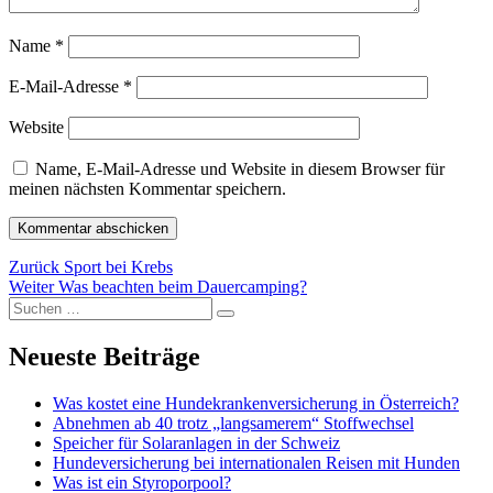
Name
*
E-Mail-Adresse
*
Website
Name, E-Mail-Adresse und Website in diesem Browser für
meinen nächsten Kommentar speichern.
Beitragsnavigation
Vorheriger
Zurück
Sport bei Krebs
Nächster
Beitrag:
Weiter
Was beachten beim Dauercamping?
Suchen
Beitrag:
Suchen
nach:
Neueste Beiträge
Was kostet eine Hundekrankenversicherung in Österreich?
Abnehmen ab 40 trotz „langsamerem“ Stoffwechsel
Speicher für Solaranlagen in der Schweiz
Hundeversicherung bei internationalen Reisen mit Hunden
Was ist ein Styroporpool?