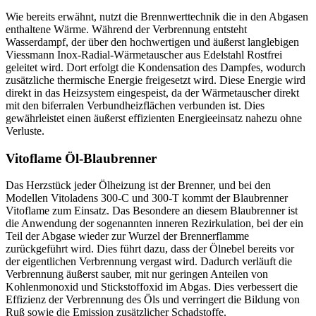
Wie bereits erwähnt, nutzt die Brennwerttechnik die in den Abgasen
enthaltene Wärme. Während der Verbrennung entsteht
Wasserdampf, der über den hochwertigen und äußerst langlebigen
Viessmann Inox-Radial-Wärmetauscher aus Edelstahl Rostfrei
geleitet wird. Dort erfolgt die Kondensation des Dampfes, wodurch
zusätzliche thermische Energie freigesetzt wird. Diese Energie wird
direkt in das Heizsystem eingespeist, da der Wärmetauscher direkt
mit den biferralen Verbundheizflächen verbunden ist. Dies
gewährleistet einen äußerst effizienten Energieeinsatz nahezu ohne
Verluste.
Vitoflame Öl-Blaubrenner
Das Herzstück jeder Ölheizung ist der Brenner, und bei den
Modellen Vitoladens 300-C und 300-T kommt der Blaubrenner
Vitoflame zum Einsatz. Das Besondere an diesem Blaubrenner ist
die Anwendung der sogenannten inneren Rezirkulation, bei der ein
Teil der Abgase wieder zur Wurzel der Brennerflamme
zurückgeführt wird. Dies führt dazu, dass der Ölnebel bereits vor
der eigentlichen Verbrennung vergast wird. Dadurch verläuft die
Verbrennung äußerst sauber, mit nur geringen Anteilen von
Kohlenmonoxid und Stickstoffoxid im Abgas. Dies verbessert die
Effizienz der Verbrennung des Öls und verringert die Bildung von
Ruß sowie die Emission zusätzlicher Schadstoffe.