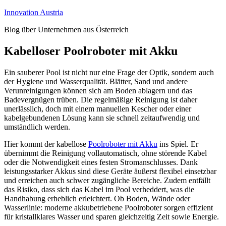
Zum
Innovation Austria
Inhalt
Blog über Unternehmen aus Österreich
springen
Kabelloser Poolroboter mit Akku
Ein sauberer Pool ist nicht nur eine Frage der Optik, sondern auch
der Hygiene und Wasserqualität. Blätter, Sand und andere
Verunreinigungen können sich am Boden ablagern und das
Badevergnügen trüben. Die regelmäßige Reinigung ist daher
unerlässlich, doch mit einem manuellen Kescher oder einer
kabelgebundenen Lösung kann sie schnell zeitaufwendig und
umständlich werden.
Hier kommt der kabellose
Poolroboter mit Akku
ins Spiel. Er
übernimmt die Reinigung vollautomatisch, ohne störende Kabel
oder die Notwendigkeit eines festen Stromanschlusses. Dank
leistungsstarker Akkus sind diese Geräte äußerst flexibel einsetzbar
und erreichen auch schwer zugängliche Bereiche. Zudem entfällt
das Risiko, dass sich das Kabel im Pool verheddert, was die
Handhabung erheblich erleichtert. Ob Boden, Wände oder
Wasserlinie: moderne akkubetriebene Poolroboter sorgen effizient
für kristallklares Wasser und sparen gleichzeitig Zeit sowie Energie.