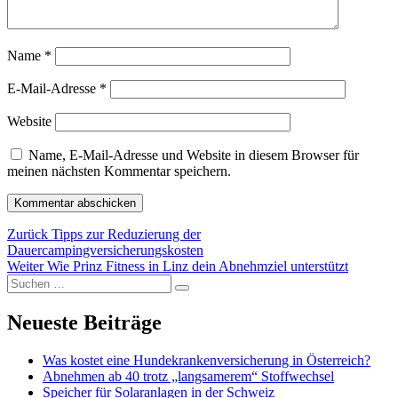
Name
*
E-Mail-Adresse
*
Website
Name, E-Mail-Adresse und Website in diesem Browser für
meinen nächsten Kommentar speichern.
Beitragsnavigation
Vorheriger
Zurück
Tipps zur Reduzierung der
Beitrag:
Dauercampingversicherungskosten
Nächster
Weiter
Wie Prinz Fitness in Linz dein Abnehmziel unterstützt
Suchen
Beitrag:
Suchen
nach:
Neueste Beiträge
Was kostet eine Hundekrankenversicherung in Österreich?
Abnehmen ab 40 trotz „langsamerem“ Stoffwechsel
Speicher für Solaranlagen in der Schweiz