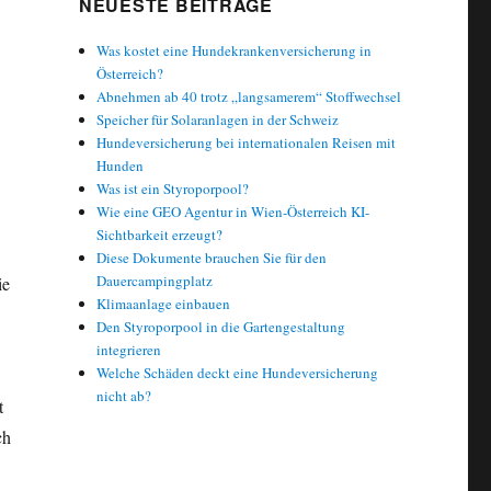
NEUESTE BEITRÄGE
Was kostet eine Hundekrankenversicherung in
Österreich?
Abnehmen ab 40 trotz „langsamerem“ Stoffwechsel
Speicher für Solaranlagen in der Schweiz
Hundeversicherung bei internationalen Reisen mit
Hunden
Was ist ein Styroporpool?
Wie eine GEO Agentur in Wien-Österreich KI-
Sichtbarkeit erzeugt?
Diese Dokumente brauchen Sie für den
Dauercampingplatz
ie
Klimaanlage einbauen
Den Styroporpool in die Gartengestaltung
integrieren
Welche Schäden deckt eine Hundeversicherung
nicht ab?
t
ch