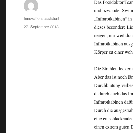
Das Pooldoktor-Team
und bzw. oder Swimm
Autor
Innovationsassistent
„Infrarotkabinen“ in 
Veröffentlicht
27. September 2018
dieses besondere Lich
am
neigen, nur weil dra
Infrarotkabinen ausg
Körper zu einer wohl
Die Strahlen locker
Aber das ist noch län
Durchblutung verbess
dadurch auch das Im
Infrarotkabinen dafü
Durch die ausgestra
eine entschlackende 
einen extrem guten E