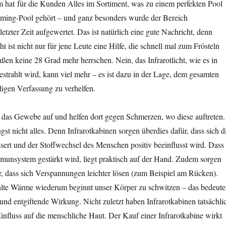
 hat für die Kunden Alles im Sortiment, was zu einem perfekten Pool
ing-Pool gehört – und ganz besonders wurde der Bereich
letzter Zeit aufgewertet. Das ist natürlich eine gute Nachricht, denn
t ist nicht nur für jene Leute eine Hilfe, die schnell mal zum Frösteln
ußen keine 28 Grad mehr herrschen. Nein, das Infrarotlicht, wie es in
estrahlt wird, kann viel mehr – es ist dazu in der Lage, dem gesamten
igen Verfassung zu verhelfen.
n das Gewebe auf und helfen dort gegen Schmerzen, wo diese auftreten.
gst nicht alles. Denn Infrarotkabinen sorgen überdies dafür, dass sich d
ert und der Stoffwechsel des Menschen positiv beeinflusst wird. Dass
munsystem gestärkt wird, liegt praktisch auf der Hand. Zudem sorgen
r, dass sich Verspannungen leichter lösen (zum Beispiel am Rücken).
hlte Wärme wiederum beginnt unser Körper zu schwitzen – das bedeute
und entgiftende Wirkung. Nicht zuletzt haben Infrarotkabinen tatsächli
influss auf die menschliche Haut. Der Kauf einer Infrarotkabine wirkt