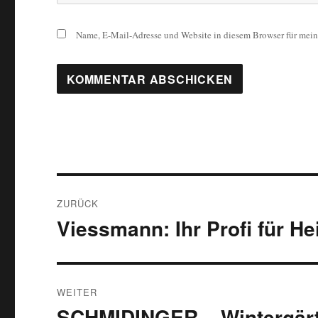
Name, E-Mail-Adresse und Website in diesem Browser für mei
Beitragsnavigation
ZURÜCK
Viessmann: Ihr Profi für H
Vorheriger
Beitrag:
WEITER
SCHMIDINGER – Wintergärt
Nächster