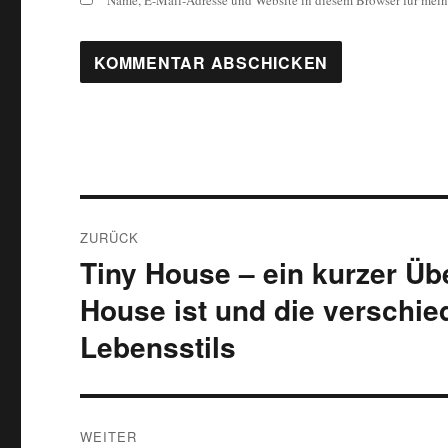
Name, E-Mail-Adresse und Website in diesem Browser für mei
Beitragsnavigation
ZURÜCK
Tiny House – ein kurzer Übe
Vorheriger
Beitrag:
House ist und die verschie
Lebensstils
WEITER