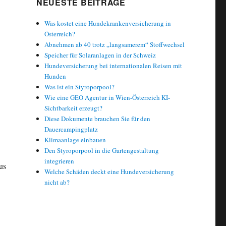
NEUESTE BEITRÄGE
Was kostet eine Hundekrankenversicherung in
Österreich?
Abnehmen ab 40 trotz „langsamerem“ Stoffwechsel
Speicher für Solaranlagen in der Schweiz
Hundeversicherung bei internationalen Reisen mit
Hunden
Was ist ein Styroporpool?
Wie eine GEO Agentur in Wien-Österreich KI-
Sichtbarkeit erzeugt?
Diese Dokumente brauchen Sie für den
Dauercampingplatz
Klimaanlage einbauen
Den Styroporpool in die Gartengestaltung
integrieren
us
Welche Schäden deckt eine Hundeversicherung
nicht ab?