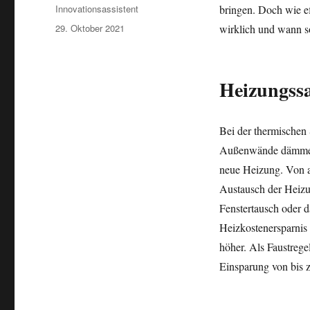
Autor
Innovationsassistent
bringen. Doch wie eff
Veröffentlicht
29. Oktober 2021
wirklich und wann s
am
Heizungssa
Bei der thermischen 
Außenwände dämmen,
neue Heizung. Von a
Austausch der Heizu
Fenstertausch oder 
Heizkostenersparnis 
höher. Als Faustrege
Einsparung von bis z