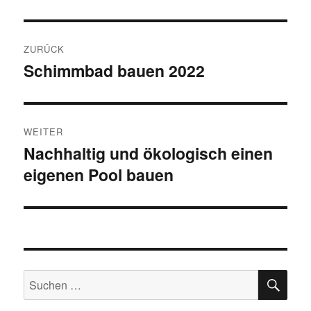
Beitragsnavigation
ZURÜCK
Schimmbad bauen 2022
Vorheriger
Beitrag:
WEITER
Nachhaltig und ökologisch einen
Nächster
eigenen Pool bauen
Beitrag:
SU
Suchen
nach: