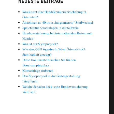
NEUESTE BEITRÄGE
Was kostet eine Hundekrankenversicherung in
Österreich?
Abnehmen ab 40 trotz „langsamerem“ Stoffwechsel
Speicher für Solaranlagen in der Schweiz
Hundeversicherung bei internationalen Reisen mit
Hunden
Was ist ein Styroporpool?
Wie eine GEO Agentur in Wien-Österreich KI-
Sichtbarkeit erzeugt?
Diese Dokumente brauchen Sie für den
Dauercampingplatz
Klimaanlage einbauen
Den Styroporpool in die Gartengestaltung
integrieren
Welche Schäden deckt eine Hundeversicherung
nicht ab?