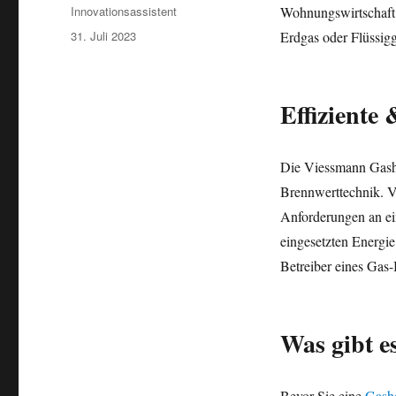
Autor
Innovationsassistent
Wohnungswirtschaft.
Veröffentlicht
31. Juli 2023
Erdgas oder Flüssigg
am
Effiziente
Die Viessmann Gashe
Brennwerttechnik. V
Anforderungen an ein
eingesetzten Energi
Betreiber eines Gas
Was gibt e
Bevor Sie eine
Gash