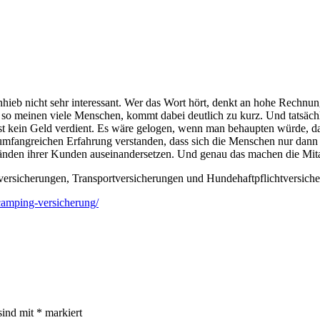
ieb nicht sehr interessant. Wer das Wort hört, denkt an hohe Rechnun
 so meinen viele Menschen, kommt dabei deutlich zu kurz. Und tatsächli
ist kein Geld verdient. Es wäre gelogen, wenn man behaupten würde, 
 umfangreichen Erfahrung verstanden, dass sich die Menschen nur dann
mständen ihrer Kunden auseinandersetzen. Und genau das machen die Mit
ersicherungen, Transportversicherungen und Hundehaftpflichtversicher
camping-versicherung/
sind mit
*
markiert