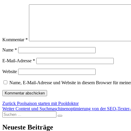
Kommentar
*
Name
*
E-Mail-Adresse
*
Website
Name, E-Mail-Adresse und Website in diesem Browser für meine
Beitragsnavigation
Vorheriger
Zurück
Poolsaison starten mit Pooldoktor
Nächster
Beitrag:
Weiter
Content und Suchmaschinenoptimierung von der SEO-Texter-
Suchen
Beitrag:
Suchen
nach:
Neueste Beiträge