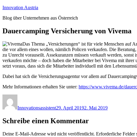
Zum
Innovation Austria
Inhalt
Blog über Unternehmen aus Österreich
springen
Dauercamping Versicherung von Vivema
Das Thema „Versicherungen“ ist für viele Menschen auf Anh
die vor allem eines wollen, nämlich Policen verkaufen. Die Beratung,
zu Unrecht vorauseilt. Assekuranzen müssen verkauft werden, sonst 
verkaufen möchte – doch haben die Mitarbeiter bei Vivema mit ihrer
setzt voraus, dass sich die Mitarbeiter individuell mit den Lebensu
Dabei hat sich die Versicherungsagentur vor allem auf Dauercampingv
Mehr Informationen erhalten Sie unter:
https://www.vivema.de/dauer
Autor
Veröffentlicht
am
Innovationsassistent
29. April 2019
2. Mai 2019
Schreibe einen Kommentar
Deine E-Mail-Adresse wird nicht veröffentlicht.
Erforderliche Felder 