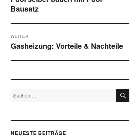
Bausatz
Beitrag:
WEITER
Gasheizung: Vorteile & Nachteile
Nächster
Beitrag:
SU
Suchen
nach:
NEUESTE BEITRÄGE