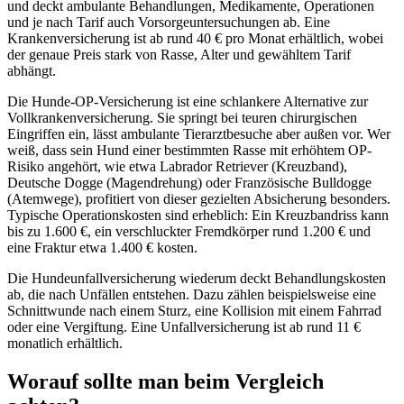
und deckt ambulante Behandlungen, Medikamente, Operationen
und je nach Tarif auch Vorsorgeuntersuchungen ab. Eine
Krankenversicherung ist ab rund 40 € pro Monat erhältlich, wobei
der genaue Preis stark von Rasse, Alter und gewähltem Tarif
abhängt.
Die Hunde-OP-Versicherung ist eine schlankere Alternative zur
Vollkrankenversicherung. Sie springt bei teuren chirurgischen
Eingriffen ein, lässt ambulante Tierarztbesuche aber außen vor. Wer
weiß, dass sein Hund einer bestimmten Rasse mit erhöhtem OP-
Risiko angehört, wie etwa Labrador Retriever (Kreuzband),
Deutsche Dogge (Magendrehung) oder Französische Bulldogge
(Atemwege), profitiert von dieser gezielten Absicherung besonders.
Typische Operationskosten sind erheblich: Ein Kreuzbandriss kann
bis zu 1.600 €, ein verschluckter Fremdkörper rund 1.200 € und
eine Fraktur etwa 1.400 € kosten.
Die Hundeunfallversicherung wiederum deckt Behandlungskosten
ab, die nach Unfällen entstehen. Dazu zählen beispielsweise eine
Schnittwunde nach einem Sturz, eine Kollision mit einem Fahrrad
oder eine Vergiftung. Eine Unfallversicherung ist ab rund 11 €
monatlich erhältlich.
Worauf sollte man beim Vergleich