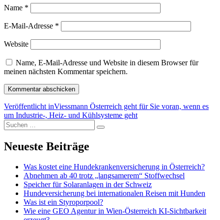
Name
*
E-Mail-Adresse
*
Website
Name, E-Mail-Adresse und Website in diesem Browser für
meinen nächsten Kommentar speichern.
Beitragsnavigation
Veröffentlicht in
Viessmann Österreich geht für Sie voran, wenn es
um Industrie-, Heiz- und Kühlsysteme geht
Suchen
Suchen
nach:
Neueste Beiträge
Was kostet eine Hundekrankenversicherung in Österreich?
Abnehmen ab 40 trotz „langsamerem“ Stoffwechsel
Speicher für Solaranlagen in der Schweiz
Hundeversicherung bei internationalen Reisen mit Hunden
Was ist ein Styroporpool?
Wie eine GEO Agentur in Wien-Österreich KI-Sichtbarkeit
erzeugt?