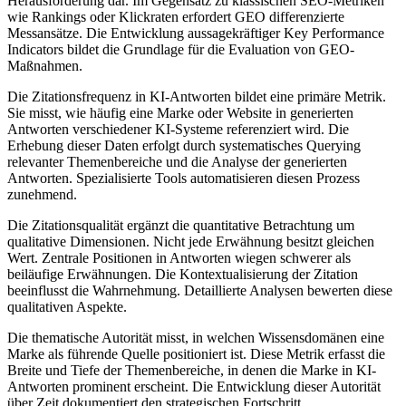
Herausforderung dar. Im Gegensatz zu klassischen SEO-Metriken
wie Rankings oder Klickraten erfordert GEO differenzierte
Messansätze. Die Entwicklung aussagekräftiger Key Performance
Indicators bildet die Grundlage für die Evaluation von GEO-
Maßnahmen.
Die Zitationsfrequenz in KI-Antworten bildet eine primäre Metrik.
Sie misst, wie häufig eine Marke oder Website in generierten
Antworten verschiedener KI-Systeme referenziert wird. Die
Erhebung dieser Daten erfolgt durch systematisches Querying
relevanter Themenbereiche und die Analyse der generierten
Antworten. Spezialisierte Tools automatisieren diesen Prozess
zunehmend.
Die Zitationsqualität ergänzt die quantitative Betrachtung um
qualitative Dimensionen. Nicht jede Erwähnung besitzt gleichen
Wert. Zentrale Positionen in Antworten wiegen schwerer als
beiläufige Erwähnungen. Die Kontextualisierung der Zitation
beeinflusst die Wahrnehmung. Detaillierte Analysen bewerten diese
qualitativen Aspekte.
Die thematische Autorität misst, in welchen Wissensdomänen eine
Marke als führende Quelle positioniert ist. Diese Metrik erfasst die
Breite und Tiefe der Themenbereiche, in denen die Marke in KI-
Antworten prominent erscheint. Die Entwicklung dieser Autorität
über Zeit dokumentiert den strategischen Fortschritt.