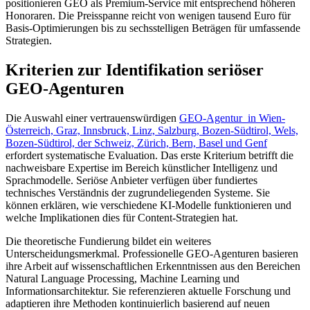
positionieren GEO als Premium-Service mit entsprechend höheren
Honoraren. Die Preisspanne reicht von wenigen tausend Euro für
Basis-Optimierungen bis zu sechsstelligen Beträgen für umfassende
Strategien.
Kriterien zur Identifikation seriöser
GEO-Agenturen
Die Auswahl einer vertrauenswürdigen
GEO-Agentur in Wien-
Österreich, Graz, Innsbruck, Linz, Salzburg, Bozen-Südtirol, Wels,
Bozen-Südtirol, der Schweiz, Zürich, Bern, Basel und Genf
erfordert systematische Evaluation. Das erste Kriterium betrifft die
nachweisbare Expertise im Bereich künstlicher Intelligenz und
Sprachmodelle. Seriöse Anbieter verfügen über fundiertes
technisches Verständnis der zugrundeliegenden Systeme. Sie
können erklären, wie verschiedene KI-Modelle funktionieren und
welche Implikationen dies für Content-Strategien hat.
Die theoretische Fundierung bildet ein weiteres
Unterscheidungsmerkmal. Professionelle GEO-Agenturen basieren
ihre Arbeit auf wissenschaftlichen Erkenntnissen aus den Bereichen
Natural Language Processing, Machine Learning und
Informationsarchitektur. Sie referenzieren aktuelle Forschung und
adaptieren ihre Methoden kontinuierlich basierend auf neuen