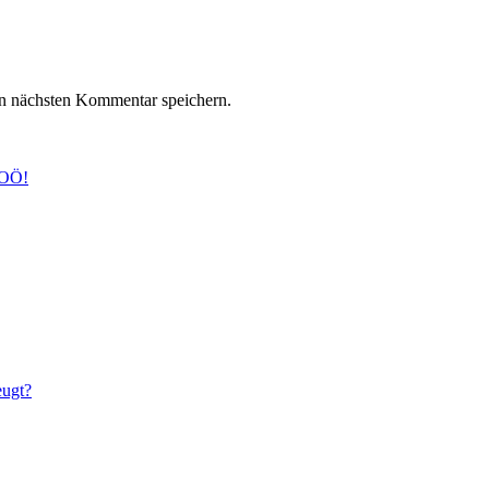
n nächsten Kommentar speichern.
 OÖ!
eugt?