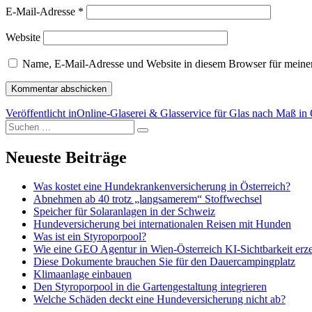
E-Mail-Adresse
*
Website
Name, E-Mail-Adresse und Website in diesem Browser für meine
Beitragsnavigation
Veröffentlicht in
Online-Glaserei & Glasservice für Glas nach Maß in
Suchen
Suchen
nach:
Neueste Beiträge
Was kostet eine Hundekrankenversicherung in Österreich?
Abnehmen ab 40 trotz „langsamerem“ Stoffwechsel
Speicher für Solaranlagen in der Schweiz
Hundeversicherung bei internationalen Reisen mit Hunden
Was ist ein Styroporpool?
Wie eine GEO Agentur in Wien-Österreich KI-Sichtbarkeit erz
Diese Dokumente brauchen Sie für den Dauercampingplatz
Klimaanlage einbauen
Den Styroporpool in die Gartengestaltung integrieren
Welche Schäden deckt eine Hundeversicherung nicht ab?