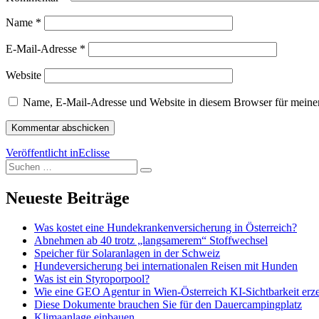
Name
*
E-Mail-Adresse
*
Website
Name, E-Mail-Adresse und Website in diesem Browser für meine
Beitragsnavigation
Veröffentlicht in
Eclisse
Suchen
Suchen
nach:
Neueste Beiträge
Was kostet eine Hundekrankenversicherung in Österreich?
Abnehmen ab 40 trotz „langsamerem“ Stoffwechsel
Speicher für Solaranlagen in der Schweiz
Hundeversicherung bei internationalen Reisen mit Hunden
Was ist ein Styroporpool?
Wie eine GEO Agentur in Wien-Österreich KI-Sichtbarkeit erz
Diese Dokumente brauchen Sie für den Dauercampingplatz
Klimaanlage einbauen