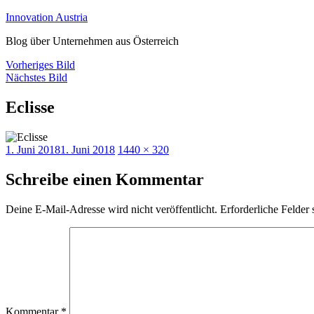
Zum
Innovation Austria
Inhalt
Blog über Unternehmen aus Österreich
springen
Vorheriges Bild
Nächstes Bild
Eclisse
Veröffentlicht
Originalgröße
1. Juni 2018
1. Juni 2018
1440 × 320
am
Schreibe einen Kommentar
Deine E-Mail-Adresse wird nicht veröffentlicht.
Erforderliche Felder 
Kommentar
*