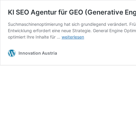
KI SEO Agentur für GEO (Generative Eng
Suchmaschinenoptimierung hat sich grundlegend verändert. Früh
Entwicklung erfordert eine neue Strategie. General Engine Optimiz
KI
optimiert Ihre Inhalte für …
weiterlesen
SEO
Agentur
Innovation Austria
für
GEO
(Generative
Engine
Optimization)
–
KI
SEO
Agentur
für
ChatGPT,
Gemini,
Perplexity